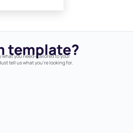
 template?
y what you need—tailored to your
ust tell us what you’re looking for.