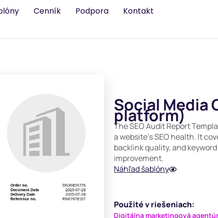
blóny
Cenník
Podpora
Kontakt
Social Media
platform)
The SEO Audit Report Templat
a website’s SEO health. It co
backlink quality, and keyword
improvement.
Náhľad šablóny
Použité v riešeniach:
Digitálna marketingová agentú