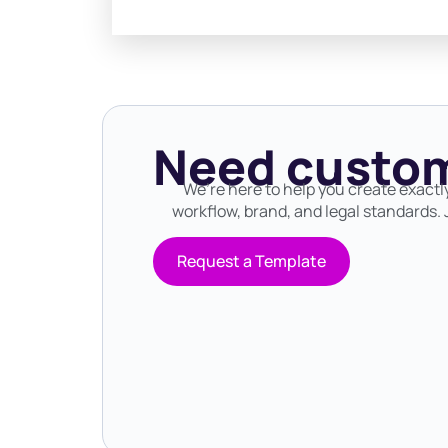
Need custom
We’re here to help you create exactl
workflow, brand, and legal standards. J
Request a Template