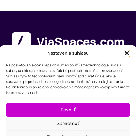
Nastavenia súhlasu
Na poskytovanie čo najlepších služieb používame technológie, ako sú
súbory cookies, na ukladanie a/alebo prístup k informáciám o zariadení.
Produkt
Riešenia
Podpora
Spoločnosť
Súhlas s týmito technológiami nám umožní spracúvať údaje, ako je
Features
Webdizajn
Zdroje
O nás
správanie pri prehliadaní alebo jedinečné identifikátory na tejto stránke.
Cenník
Marketing
FAQ
Kontakt
Neudelenie súhlasu alebo jeho odvolanie môže nepriaznivo ovplyvniť určité
funkcie a vlastnosti.
Small
Business
Povoliť
Účtovníctvo
Zamietnuť
German