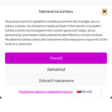
Nastavenia súhlasu
Na poskytovanie čo najlepších služieb používame technológie, ako sú
súbory cookies, na ukladanie a/alebo prístup k informáciám o zariadení.
Súhlas s týmito technológiami nám umožní spracúvať údaje, ako je
správanie pri prehliadaní alebo jedinečné identifikátory na tejto stránke.
Neudelenie súhlasu alebo jeho odvolanie môže nepriaznivo ovplyvniť určité
funkcie a vlastnosti.
Povoliť
Zamietnuť
Produkt
Riešenia
Podpora
Spoločnosť
German
Features
Webdizajn
Zdroje
O nás
Zobraziť nastavenia
Cenník
Marketing
FAQ
Kontakt
English
Small
Slovak
Používanie súborov cookies
Ochrana osobných údajov
Business
Účtovníctvo