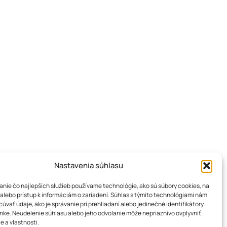
Nastavenia súhlasu
nie čo najlepších služieb používame technológie, ako sú súbory cookies, na
alebo prístup k informáciám o zariadení. Súhlas s týmito technológiami nám
úvať údaje, ako je správanie pri prehliadaní alebo jedinečné identifikátory
ánke. Neudelenie súhlasu alebo jeho odvolanie môže nepriaznivo ovplyvniť
e a vlastnosti.