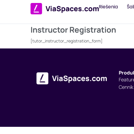
Riešenia
Ša
Instructor Registration
[tutor_instructor_registration_form]
Produ
Featur
Cenník