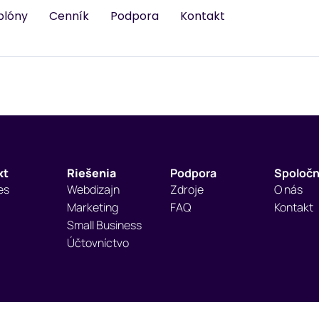
blóny
Cenník
Podpora
Kontakt
kt
Riešenia
Podpora
Spoločn
es
Webdizajn
Zdroje
O nás
Marketing
FAQ
Kontakt
Small Business
Účtovníctvo