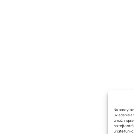
Na poskytova
ukladanie a/
umožní sprac
na tejto str
určité funkci