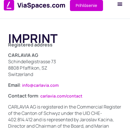
Prihlásenie
IMPRINT
Registered address
CARLAVIA AG
Schindellegistrasse 73
8808 Pfaffikon, SZ
Switzerland
Email
:
info@carlavia.com
Contact form
:
carlavia.com/contact
CARLAVIA AG is registered in the Commercial Register
of the Canton of Schwyz under the UID CHE-
402.814.412 and is represented by Jaroslav Kacina,
Director and Chairman of the Board, and Marian