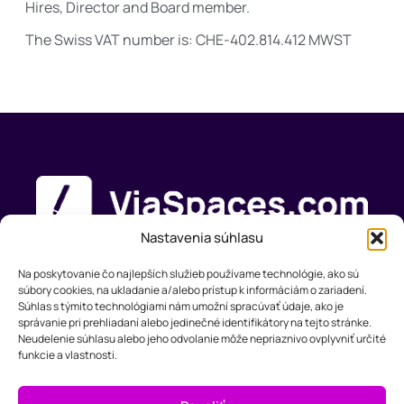
Hires, Director and Board member.
The Swiss VAT number is: CHE-402.814.412 MWST
Nastavenia súhlasu
Na poskytovanie čo najlepších služieb používame technológie, ako sú
súbory cookies, na ukladanie a/alebo prístup k informáciám o zariadení.
Produkt
Riešenia
Podpora
Spoločnosť
Súhlas s týmito technológiami nám umožní spracúvať údaje, ako je
Features
Webdizajn
Zdroje
O nás
správanie pri prehliadaní alebo jedinečné identifikátory na tejto stránke.
Cenník
Marketing
FAQ
Kontakt
Neudelenie súhlasu alebo jeho odvolanie môže nepriaznivo ovplyvniť určité
funkcie a vlastnosti.
Small
Business