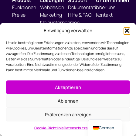
Produkt
Lösungen
Support
Unternehmen
Funktionen
Webdesign
Dokumentation
Über uns
Preise
Marketing
Hilfe & FAQ
Kontakt
Kleinunternehmen
Buchhaltung
Einwilligung verwalten
Um die bestmöglichen Erfahrungen zu bieten, verwenden wir Technologien
wie Cookies, um Geräteinformationen zu speichern und/oder darauf
zuzugreifen. Die Zustimmung zu diesen Technologien ermöglicht es uns,
info@viaspaces.com
Daten wie das Surfverhalten oder eindeutige IDs auf dieser Website zu
verarbeiten. Eine Nichtzustimmung oder der Widerruf der Zustimmung
kann bestimmte Merkmale und Funktionen beeinträchtigen.
Akzeptieren
Ablehnen
Slovak
Präferenzen anzeigen
English
German
Cookie-Richtlinie
Datenschutzerklärung