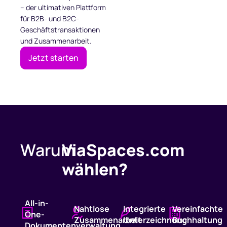
– der ultimativen Plattform
für B2B- und B2C-
Geschäftstransaktionen
und Zusammenarbeit.
Jetzt starten
Warum
ViaSpaces.com
wählen?
All-in-
Nahtlose
Integrierte
Vereinfachte
One-
Zusammenarbeit
Unterzeichnung
Buchhaltung
Dokumentenverwaltung